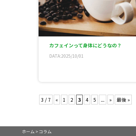
カフェインって身体にどうなの？
DATA:2025/10/01
3 / 7
«
1
2
3
4
5
...
»
最後 »
ホーム
>
コラム