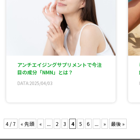
アンチエイジングサプリメントで今注
目の成分「NMN」とは？
DATA:2025/04/03
4 / 7
« 先頭
«
...
2
3
4
5
6
...
»
最後 »