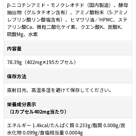
β-ニコチンアミド・モノクレオチド（国内製造）、酵母
抽出物（グルタチオン含有）、アミノ酸粉末（5-アミノ
レブリン酸リン酸塩含有）、ヒマワリ油／HPMC、ステ
アリン酸Ca、微粒二酸化ケイ素、クエン酸K、炭酸K、
硫酸Mg、水素
内容量
78.39g（402mg✕195カプセル）
保存方法
直射日光、高温多湿を避けて保存してください。
栄養成分表示
（1カプセル402mg当たり）
エネルギー 1.4kcal/たんぱく質 0.233g/脂質 0.008g/炭
水化物 0.099g/食塩相当量 0.0004g