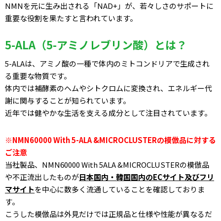
NMNを元に生み出される「NAD+」が、若々しさのサポートに
重要な役割を果たすと言われています。
5-ALA（5-アミノレブリン酸）とは？
5-ALAは、アミノ酸の一種で体内のミトコンドリアで生成され
る重要な物質です。
体内では補酵素のヘムやシトクロムに変換され、エネルギー代
謝に関与することが知られています。
近年では健やかな生活を支える成分として注目されています。
※NMN60000 With 5-ALA &MICROCLUSTERの模倣品に対する
ご注意
当社製品、NMN60000 With 5ALA &MICROCLUSTERの模倣品
や不正流出したものが
日本国内・韓国国内のECサイト及びフリ
マサイト
を中心に数多く流通していることを確認しておりま
す。
こうした模倣品は外見だけでは正規品と仕様や性能が異なるだ