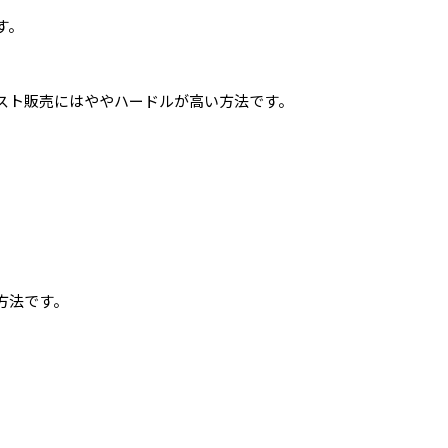
す。
。
スト販売にはややハードルが高い方法です。
方法です。