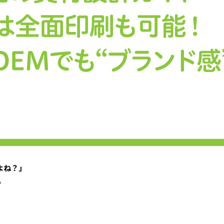
よね？」
。